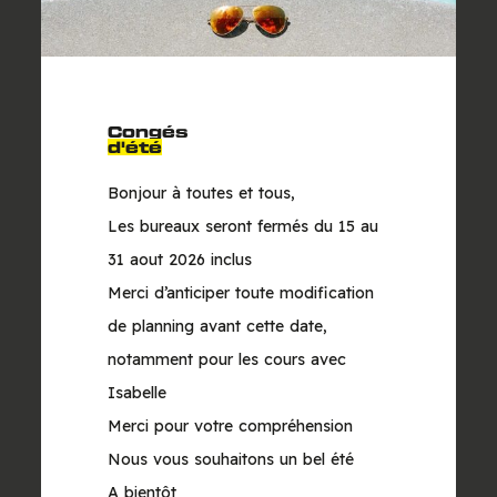
Code accéléré
Découvrir les dates
Congés
d'été
Bonjour à toutes et tous,
Les bureaux seront fermés du 15 au
31 aout 2026 inclus
Merci d’anticiper toute modification
de planning avant cette date,
notamment pour les cours avec
Isabelle
Merci pour votre compréhension
Nous vous souhaitons un bel été
Stage accéléré auto
A bientôt