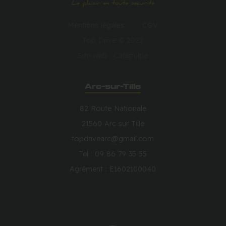
Mentions légales
-
CGV
Top Drive © 2022
Site web : Catapulpe
Arc-sur-Tille
82 Route Nationale
21560 Arc sur Tille
topdrivearc@gmail.com
Tel : 09 86 79 35 55
Agrément : E1602100040